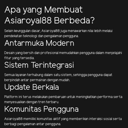
Apa yang Membuat
Asiaroyal88 Berbeda?
Selain keunggulan dasar, Asiaroyal88 juga menawarkan nilai lebih melalui
pendekatan teknologi dan pengalaman pengguna.
Antarmuka Modern
Desain yang bersih dan profesional memudahkan pengguna dalam menjelajahi
fitur yang tersedia.
Sistem Terintegrasi
Semua layanan terhubung dalam satu sistem, sehingga pengguna dapat
berpindah antar permainan dengan mudah.
Update Berkala
Platform ini terus melakukan pembaruan untuk meningkatkan performa serta
menyesuaikan dengan tren terbaru.
Komunitas Pengguna
Asiaroyal88 memiliki komunitas aktif yang memberikan interaksi sosial serta
berbagi pengalaman antar pengguna.