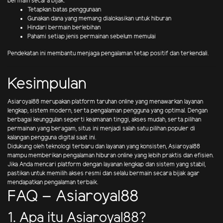
bermain secara bijak:
Tetapkan batas penggunaan
Gunakan dana yang memang dialokasikan untuk hiburan
Hindari bermain berlebihan
Pahami setiap jenis permainan sebelum memulai
Pendekatan ini membantu menjaga pengalaman tetap positif dan terkendali.
Kesimpulan
Asiaroyal88 merupakan platform taruhan online yang menawarkan layanan
lengkap, sistem modern, serta pengalaman pengguna yang optimal. Dengan
berbagai keunggulan seperti keamanan tinggi, akses mudah, serta pilihan
permainan yang beragam, situs ini menjadi salah satu pilihan populer di
kalangan pengguna digital saat ini.
Didukung oleh teknologi terbaru dan layanan yang konsisten, Asiaroyal88
mampu memberikan pengalaman hiburan online yang lebih praktis dan efisien.
Jika Anda mencari platform dengan layanan lengkap dan sistem yang stabil,
pastikan untuk memilih akses resmi dan selalu bermain secara bijak agar
mendapatkan pengalaman terbaik.
FAQ – Asiaroyal88
1. Apa itu Asiaroyal88?