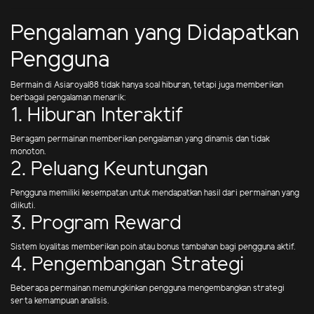
Pengalaman yang Didapatkan
Pengguna
Bermain di Asiaroyal88 tidak hanya soal hiburan, tetapi juga memberikan
berbagai pengalaman menarik:
1. Hiburan Interaktif
Beragam permainan memberikan pengalaman yang dinamis dan tidak
monoton.
2. Peluang Keuntungan
Pengguna memiliki kesempatan untuk mendapatkan hasil dari permainan yang
diikuti.
3. Program Reward
Sistem loyalitas memberikan poin atau bonus tambahan bagi pengguna aktif.
4. Pengembangan Strategi
Beberapa permainan memungkinkan pengguna mengembangkan strategi
serta kemampuan analisis.