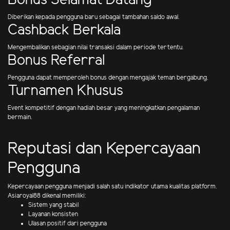
Bonus Selamat Datang
Diberikan kepada pengguna baru sebagai tambahan saldo awal.
Cashback Berkala
Mengembalikan sebagian nilai transaksi dalam periode tertentu.
Bonus Referral
Pengguna dapat memperoleh bonus dengan mengajak teman bergabung.
Turnamen Khusus
Event kompetitif dengan hadiah besar yang meningkatkan pengalaman
bermain.
Reputasi dan Kepercayaan
Pengguna
Kepercayaan pengguna menjadi salah satu indikator utama kualitas platform.
Asiaroyal88 dikenal memiliki:
Sistem yang stabil
Layanan konsisten
Ulasan positif dari pengguna