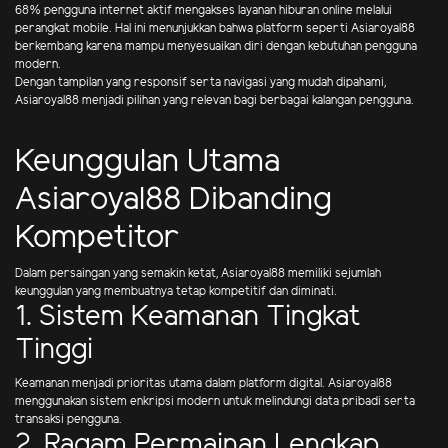
68% pengguna internet aktif mengakses layanan hiburan online melalui
perangkat mobile. Hal ini menunjukkan bahwa platform seperti Asiaroyal88
berkembang karena mampu menyesuaikan diri dengan kebutuhan pengguna
modern.
Dengan tampilan yang responsif serta navigasi yang mudah dipahami,
Asiaroyal88 menjadi pilihan yang relevan bagi berbagai kalangan pengguna.
Keunggulan Utama
Asiaroyal88 Dibanding
Kompetitor
Dalam persaingan yang semakin ketat, Asiaroyal88 memiliki sejumlah
keunggulan yang membuatnya tetap kompetitif dan diminati.
1. Sistem Keamanan Tingkat
Tinggi
Keamanan menjadi prioritas utama dalam platform digital. Asiaroyal88
menggunakan sistem enkripsi modern untuk melindungi data pribadi serta
transaksi pengguna.
2. Ragam Permainan Lengkap