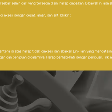
ebar selain dari yang tersedia disini harap diabaikan. Dibawah ini adala
di akses dengan cepat, aman, dan anti blokir :
tertera di atas harap tidak diakses dan abaikan Link lain yang mengatas
an dan penipuan didalamnya. Harap berhati-hati dengan penipuan. link 