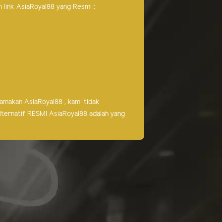
h link AsiaRoyal88 yang Resmi :
namakan AsiaRoyal88 , kami tidak
alternatif RESMI AsiaRoyal88 adalah yang