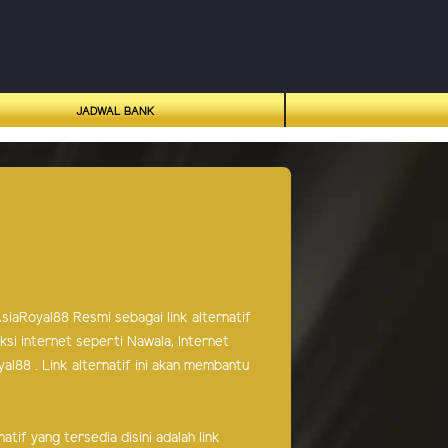
JADWAL BANK
AsiaRoyal88 Resmi sebagai link alternatif
ksi internet seperti Nawala, Internet
l88 . Link alternatif ini akan membantu
atif yang tersedia disini adalah link