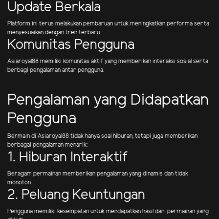
Update Berkala
Platform ini terus melakukan pembaruan untuk meningkatkan performa serta
menyesuaikan dengan tren terbaru.
Komunitas Pengguna
Asiaroyal88 memiliki komunitas aktif yang memberikan interaksi sosial serta
berbagi pengalaman antar pengguna.
Pengalaman yang Didapatkan
Pengguna
Bermain di Asiaroyal88 tidak hanya soal hiburan, tetapi juga memberikan
berbagai pengalaman menarik:
1. Hiburan Interaktif
Beragam permainan memberikan pengalaman yang dinamis dan tidak
monoton.
2. Peluang Keuntungan
Pengguna memiliki kesempatan untuk mendapatkan hasil dari permainan yang