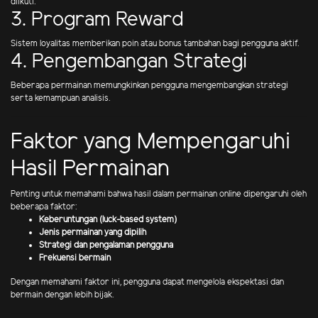
diikuti.
3. Program Reward
Sistem loyalitas memberikan poin atau bonus tambahan bagi pengguna aktif.
4. Pengembangan Strategi
Beberapa permainan memungkinkan pengguna mengembangkan strategi
serta kemampuan analisis.
Faktor yang Mempengaruhi
Hasil Permainan
Penting untuk memahami bahwa hasil dalam permainan online dipengaruhi oleh
beberapa faktor:
Keberuntungan (luck-based system)
Jenis permainan yang dipilih
Strategi dan pengalaman pengguna
Frekuensi bermain
Dengan memahami faktor ini, pengguna dapat mengelola ekspektasi dan
bermain dengan lebih bijak.