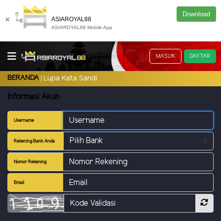
Download
×
ASIAROYAL88
ASIAROYAL88 Mobile App
MASUK
DAFTAR
BERANDA
Lupa Kata Sandi
Informasi Akun
Username
Rekening Bank Anda
Nomor Rekening
Email