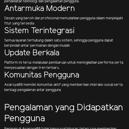
pendekatan teknologi dan pengalaman pengguna.
Antarmuka Modern
Desain yang bersih dan profesional memudahkan pengguna dalam menjelajahi
fitur yang tersedia.
Sistem Terintegrasi
Semua layanan terhubung dalam satu sistem, sehingga pengguna dapat
berpindah antar permainan dengan mudah.
Update Berkala
Platform ini terus melakukan pembaruan untuk meningkatkan performa serta
menyesuaikan dengan tren terbaru.
Komunitas Pengguna
Asiaroyal88 memiliki komunitas aktif yang memberikan interaksi sosial serta
berbagi pengalaman antar pengguna.
Pengalaman yang Didapatkan
Pengguna
Bermain di Asiaroyal88 tidak hanya soal hiburan, tetapi juga memberikan