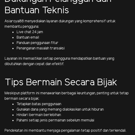
Bantuan Teknis
Asiaroyal88 menyediakan layanan dukungan yang komprehensif untuk
membantu pengguna:
Live chat 24 jam
Bantuan email
Panduan penggunaan fitur
Penanganan masalah transaksi
Layanan ini memastikan setiap pengguna mendapatkan bantuan yang
dibutuhkan dengan cepat dan efektif.
Tips Bermain Secara Bijak
Meskipun platform ini menawarkan berbagai keuntungan, penting untuk tetap
bermain secara bijak:
Tetapkan batas penggunaan
Gunakan dana yang memang dialokasikan untuk hiburan
Hindari bermain berlebihan
Pahami setiap jenis permainan sebelum memulai
Pendekatan ini membantu menjaga pengalaman tetap positif dan terkendali.