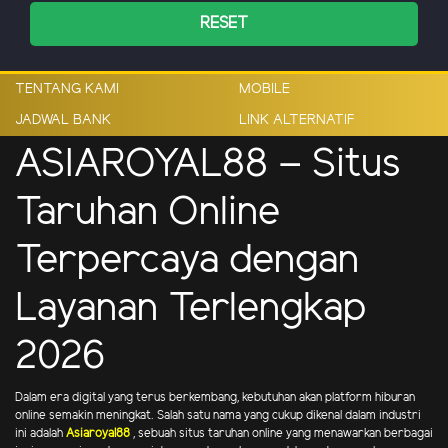
RESET
TENTANG KAMI
MOBILE
JADWAL BANK
LINK ALTERNATIF
ASIAROYAL88 – Situs
Taruhan Online
Terpercaya dengan
Layanan Terlengkap
2026
Dalam era digital yang terus berkembang, kebutuhan akan platform hiburan
online semakin meningkat. Salah satu nama yang cukup dikenal dalam industri
ini adalah
Asiaroyal88
, sebuah situs taruhan online yang menawarkan berbagai