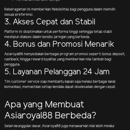
Keberagaman ini memberikan fleksibilitas bagi pengguna dalam memilih
sesuai preferensi.
3. Akses Cepat dan Stabil
Platform ini dioptimalkan untuk performa tinggi sehingga tetap stabil
meskipun diakses dalam kondisi jaringan yang berbeda.
4. Bonus dan Promosi Menarik
Asiaroyal88 menyediakan berbagai program promosi seperti bonus deposit,
cashback, hingga reward loyalitas yang memberikan nilai tambah bagi
pengguna.
5. Layanan Pelanggan 24 Jam
Tim customer service siap membantu kapan saja melalui berbagai kanal
komunikasi, memastikan setiap kendala dapat diselesaikan dengan cepat.
Apa yang Membuat
Asiaroyal88 Berbeda?
Selain keunggulan dasar, Asiaroyal88 juga menawarkan nilai lebih melalui