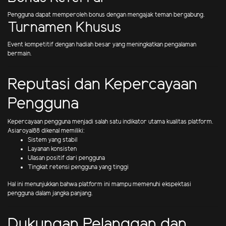
Pengguna dapat memperoleh bonus dengan mengajak teman bergabung.
Turnamen Khusus
Event kompetitif dengan hadiah besar yang meningkatkan pengalaman
bermain.
Reputasi dan Kepercayaan
Pengguna
Kepercayaan pengguna menjadi salah satu indikator utama kualitas platform.
Asiaroyal88 dikenal memiliki:
Sistem yang stabil
Layanan konsisten
Ulasan positif dari pengguna
Tingkat retensi pengguna yang tinggi
Hal ini menunjukkan bahwa platform ini mampu memenuhi ekspektasi
pengguna dalam jangka panjang.
Dukungan Pelanggan dan