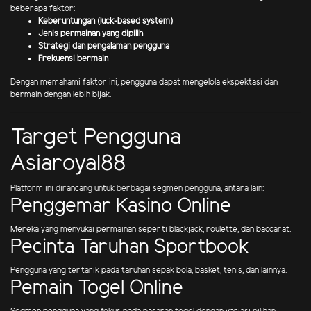
beberapa faktor:
Keberuntungan (luck-based system)
Jenis permainan yang dipilih
Strategi dan pengalaman pengguna
Frekuensi bermain
Dengan memahami faktor ini, pengguna dapat mengelola ekspektasi dan
bermain dengan lebih bijak.
Target Pengguna
Asiaroyal88
Platform ini dirancang untuk berbagai segmen pengguna, antara lain:
Penggemar Kasino Online
Mereka yang menyukai permainan seperti blackjack, roulette, dan baccarat.
Pecinta Taruhan Sportbook
Pengguna yang tertarik pada taruhan sepak bola, basket, tenis, dan lainnya.
Pemain Togel Online