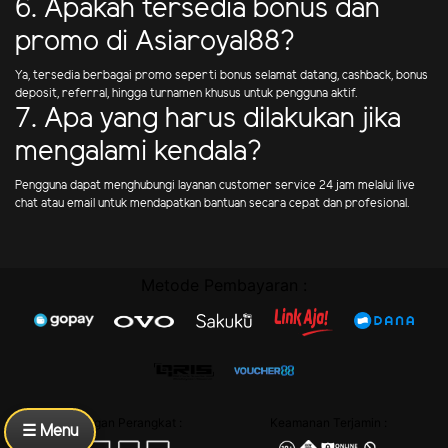
6. Apakah tersedia bonus dan
promo di Asiaroyal88?
Ya, tersedia berbagai promo seperti bonus selamat datang, cashback, bonus
deposit, referral, hingga turnamen khusus untuk pengguna aktif.
7. Apa yang harus dilakukan jika
mengalami kendala?
Pengguna dapat menghubungi layanan customer service 24 jam melalui live
chat atau email untuk mendapatkan bantuan secara cepat dan profesional.
Metode Pembayaran :
Dukungan Perangkat :
Keamanan Terjamin :
☰ Menu