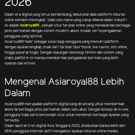
2026
Dalam era digital yang terus berkembang, kebutuhan akan platform hiburan
online semakin meningkat. Salah satu nama yang cukup dikenal dalam industri
ini adalah
Asiaroyal88
, sebuah situs taruhan online yang menawarkan berbagai
jenis permainan dengan sistem modern, akses mudah, serta pengalaman
pengguna yang optimal.
Asiaroyal88 hadir sebagai solusi bagi pengguna yang mencari platform
dengan layanan lengkap, mulai dari taruhan Sportbook, live casino, slot online,
hingga pasaran togel. Dengan dukungan teknologi terkini dan sistem yang
stabil, platform ini mampu memberikan pengalaman bermain yang lebih
nyaman dan efisien.
Mengenal Asiaroyal88 Lebih
Dalam
Asiaroyal88 merupakan platform digital yang dirancang untuk memberikan
akses ke berbagai jenis permainan dalam satu akun. Dengan konsep all-in-one,
pengguna tidak perlu berpindah situs untuk menikmati berbagai layanan yang
tersedia.
Dalam laporan tren digital Asia Tenggara 2025, disebutkan bahwa lebih dari
68% pengguna internet aktif mengakses layanan hiburan online melalui