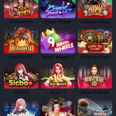
Chinchirorin
Cyber Pinball
Valhalla's Dice
DRAGON 5D
Winzo Wheels 9
Long Hu Clash
SICBO 6
Sicbo 12
Mega Prize 4D