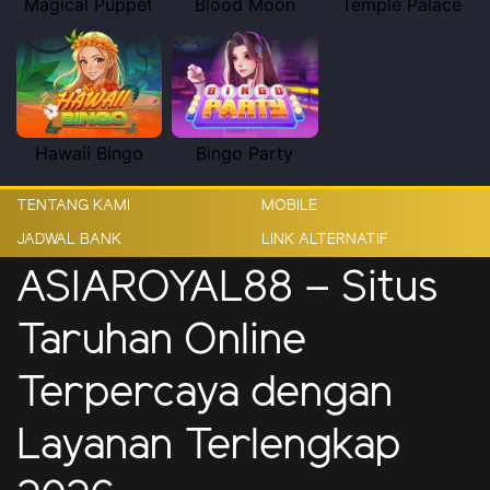
Magical Puppet
Blood Moon
Temple Palace
Hawaii Bingo
Bingo Party
TENTANG KAMI
MOBILE
JADWAL BANK
LINK ALTERNATIF
ASIAROYAL88 – Situs
Taruhan Online
Terpercaya dengan
Layanan Terlengkap