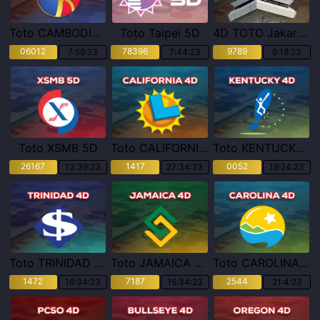
Toto CAMBODIA 5D
Toto Taipei 5D
4D TOTO Jakarta POOLS
06012
78396
9789
7:59:21
7:44:21
9:18:21
Toto XSMB 5D
Toto CALIFORNIA 4D
Toto KENTUCKY 4D
26167
1417
0052
13:39:21
27:34:21
19:24:21
Toto TRINIDAD & TOBAGO 4D
Toto JAMAICA 4D
Toto CAROLINA 4D
1472
7187
2544
16:34:21
15:34:21
21:4:21