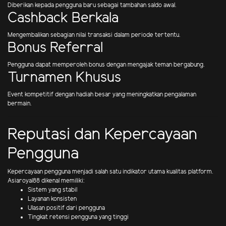
Diberikan kepada pengguna baru sebagai tambahan saldo awal.
Cashback Berkala
Mengembalikan sebagian nilai transaksi dalam periode tertentu.
Bonus Referral
Pengguna dapat memperoleh bonus dengan mengajak teman bergabung.
Turnamen Khusus
Event kompetitif dengan hadiah besar yang meningkatkan pengalaman
bermain.
Reputasi dan Kepercayaan
Pengguna
Kepercayaan pengguna menjadi salah satu indikator utama kualitas platform.
Asiaroyal88 dikenal memiliki:
Sistem yang stabil
Layanan konsisten
Ulasan positif dari pengguna
Tingkat retensi pengguna yang tinggi