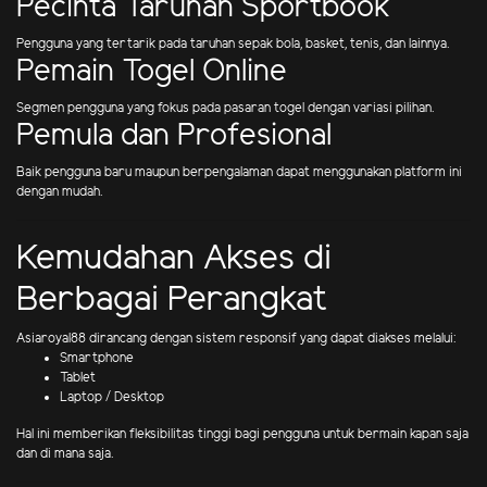
Pecinta Taruhan Sportbook
Pengguna yang tertarik pada taruhan sepak bola, basket, tenis, dan lainnya.
Pemain Togel Online
Segmen pengguna yang fokus pada pasaran togel dengan variasi pilihan.
Pemula dan Profesional
Baik pengguna baru maupun berpengalaman dapat menggunakan platform ini
dengan mudah.
Kemudahan Akses di
Berbagai Perangkat
Asiaroyal88 dirancang dengan sistem responsif yang dapat diakses melalui:
Smartphone
Tablet
Laptop / Desktop
Hal ini memberikan fleksibilitas tinggi bagi pengguna untuk bermain kapan saja
dan di mana saja.