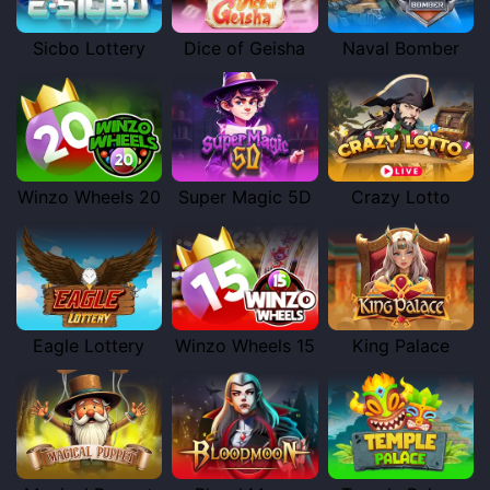
Sicbo Lottery
Dice of Geisha
Naval Bomber
Winzo Wheels 20
Super Magic 5D
Crazy Lotto
Eagle Lottery
Winzo Wheels 15
King Palace