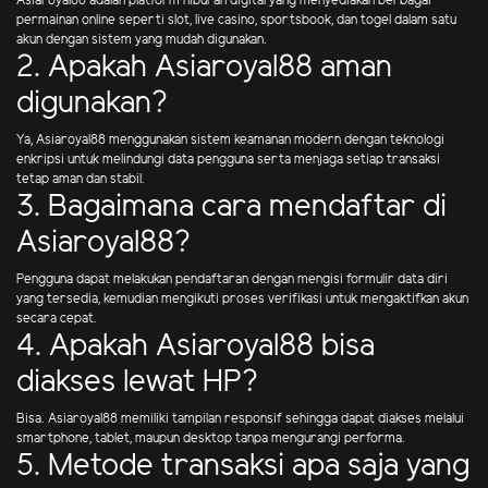
Asiaroyal88 adalah platform hiburan digital yang menyediakan berbagai
permainan online seperti slot, live casino, sportsbook, dan togel dalam satu
akun dengan sistem yang mudah digunakan.
2. Apakah Asiaroyal88 aman
digunakan?
Ya, Asiaroyal88 menggunakan sistem keamanan modern dengan teknologi
enkripsi untuk melindungi data pengguna serta menjaga setiap transaksi
tetap aman dan stabil.
3. Bagaimana cara mendaftar di
Asiaroyal88?
Pengguna dapat melakukan pendaftaran dengan mengisi formulir data diri
yang tersedia, kemudian mengikuti proses verifikasi untuk mengaktifkan akun
secara cepat.
4. Apakah Asiaroyal88 bisa
diakses lewat HP?
Bisa. Asiaroyal88 memiliki tampilan responsif sehingga dapat diakses melalui
smartphone, tablet, maupun desktop tanpa mengurangi performa.
5. Metode transaksi apa saja yang