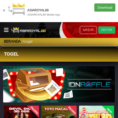
Download
×
ASIAROYAL88
ASIAROYAL88 Mobile App
MASUK
DAFTAR
BERANDA
togel
TOGEL
PROMO
PROMO
NEW