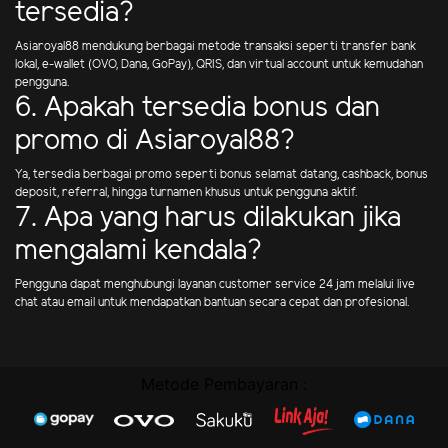
tersedia?
Asiaroyal88 mendukung berbagai metode transaksi seperti transfer bank
lokal, e-wallet (OVO, Dana, GoPay), QRIS, dan virtual account untuk kemudahan
pengguna.
6. Apakah tersedia bonus dan
promo di Asiaroyal88?
Ya, tersedia berbagai promo seperti bonus selamat datang, cashback, bonus
deposit, referral, hingga turnamen khusus untuk pengguna aktif.
7. Apa yang harus dilakukan jika
mengalami kendala?
Pengguna dapat menghubungi layanan customer service 24 jam melalui live
chat atau email untuk mendapatkan bantuan secara cepat dan profesional.
Metode Pembayaran :