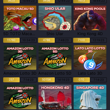
5625
9456
1603
15:44:21
12:44:21
18:44:21
5D TOTO Macau POOLS
Shio Ular
King Kong 4D
11760
4786
7100
10:34:21
7:48:21
12:19:21
Amazon Lotto 3D
Amazon Lotto 5D
Lato Lato 3D
257
50154
070
7:14:21
14:14:21
7:14:21